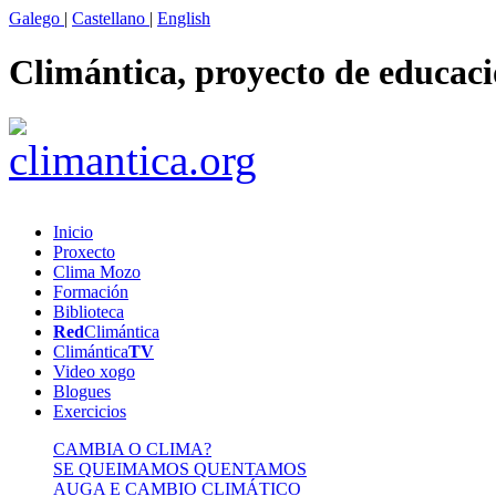
Galego
|
Castellano
|
English
Climántica, proyecto de educac
Inicio
Proxecto
Clima Mozo
Formación
Biblioteca
Red
Climántica
Climántica
TV
Video xogo
Blogues
Exercicios
CAMBIA O CLIMA?
SE QUEIMAMOS QUENTAMOS
AUGA E CAMBIO CLIMÁTICO